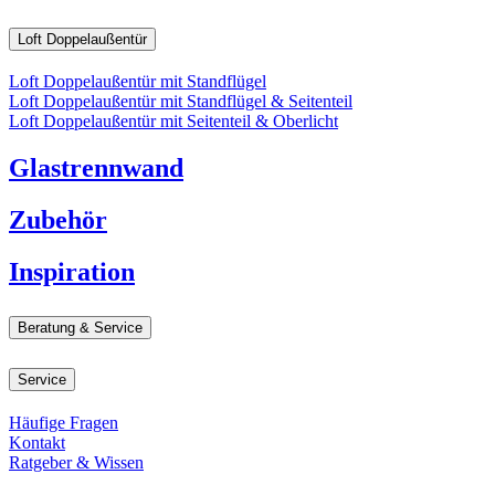
Loft Doppelaußentür
Loft Doppelaußentür mit Standflügel
Loft Doppelaußentür mit Standflügel & Seitenteil
Loft Doppelaußentür mit Seitenteil & Oberlicht
Glastrennwand
Zubehör
Inspiration
Beratung & Service
Service
Häufige Fragen
Kontakt
Ratgeber & Wissen