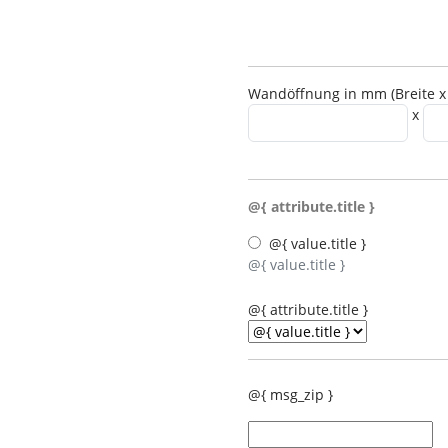
Wandöffnung in mm (Breite x
x
@{ attribute.title }
@{ value.title }
@{ value.title }
@{ attribute.title }
@{ msg_zip }