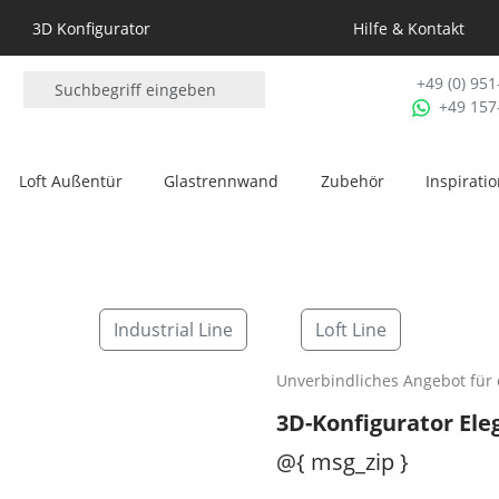
3D Konfigurator
Hilfe & Kontakt
+49 (0) 95
+49 157
Loft Außentür
Glastrennwand
Zubehör
Inspirati
Industrial Line
Loft Line
Unverbindliches Angebot für 
3D-Konfigurator Ele
@{ msg_zip }