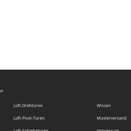
Maß
Loft-Drehtüren
Wissen
Loft-Pivot-Türen
Musterversand
Loft-Schiebetüren
Impressum