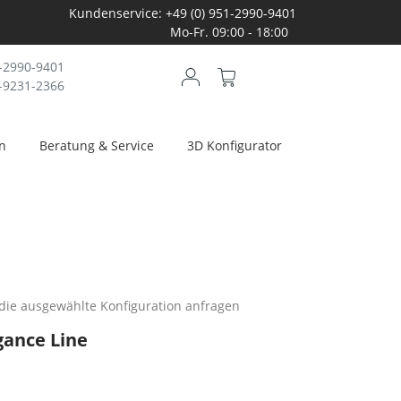
Kundenservice: +49 (0) 951-2990-9401
Mo-Fr. 09:00 - 18:00
1-2990-9401
-9231-2366
on
Beratung & Service
3D Konfigurator
die ausgewählte Konfiguration anfragen
gance Line