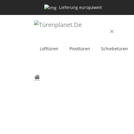
Lieferung europaweit
Lofttüren
Pivottüren
Schiebetüren