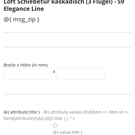
Loft Schiebetür kaskadisch (3 Flügel) - S9
Elegance Line
@{ msg_zip }
Breite x Höhe (in mm):
x
@{ attribute.title }
- @{ attribute.values.find(item => item.id ==
form[attributes[idx].id])?.title || '' }
@{ value.title }