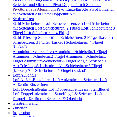
Seitenteil und Oberlicht
Pivot Doppeltür mit Seitenteil
Pivottüren aus Aluminium
Pivot Einzeltür Alu
Pivot Einzeltür
mit Seitenteil Alu
Pivot Doppeltür Alu
Schiebetüren
Stahl Schiebetüren
Loft Schiebetür einzeln
Loft Schiebetür
mit Seitenteil
Loft Schiebetüren: 2 Flügel
Loft Schiebetüren: 3
Flügel
Loft Schiebetüren: 4 Flügel
Stahl Teleskop-Schiebetüren
Schiebetüren: 2 Flügel (kaskad)
Schiebetüren: 3 Flügel (kaskad)
Schiebetüren: 4 Flügel
(kaskad)
Aluminium Schiebetüren
Aluminium-Schiebetür:1 Flügel
Aluminium-Schiebetür:2 Flügel
Aluminium-Schiebetür:3
Flügel
Aluminium-Schiebetür:4 Flügel
Magic Schiebetür
Alu Teleskop-Schiebetüren
Alu-Schiebetüren:3 Flügel
(kaskad)
Alu-Schiebetüren:4 Flügel (kaskad)
Loft Außentür
Loft Außen-Einzeltüren
Loft Außentür mit Seitenteil
Loft
Außentür Einzeltüren
Loft Doppelaußentür
Loft Doppelaußentür mit Standflügel
Loft Doppelaußentür mit Standflügel & Seitenteil
Loft
Doppelaußentür mit Seitenteil & Oberlicht
Glastrennwand
Zubehör
Inspiration