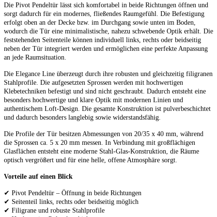
Die Pivot Pendeltür lässt sich komfortabel in beide Richtungen öffnen und
sorgt dadurch für ein modernes, fließendes Raumgefühl. Die Befestigung
erfolgt oben an der Decke bzw. im Durchgang sowie unten im Boden,
wodurch die Tür eine minimalistische, nahezu schwebende Optik erhält. Die
feststehenden Seitenteile können individuell links, rechts oder beidseitig
neben der Tür integriert werden und ermöglichen eine perfekte Anpassung
an jede Raumsituation.
Die Elegance Line überzeugt durch ihre robusten und gleichzeitig filigranen
Stahlprofile. Die aufgesetzten Sprossen werden mit hochwertigen
Klebetechniken befestigt und sind nicht geschraubt. Dadurch entsteht eine
besonders hochwertige und klare Optik mit modernen Linien und
authentischem Loft-Design. Die gesamte Konstruktion ist pulverbeschichtet
und dadurch besonders langlebig sowie widerstandsfähig.
Die Profile der Tür besitzen Abmessungen von 20/35 x 40 mm, während
die Sprossen ca. 5 x 20 mm messen. In Verbindung mit großflächigen
Glasflächen entsteht eine moderne Stahl-Glas-Konstruktion, die Räume
optisch vergrößert und für eine helle, offene Atmosphäre sorgt.
Vorteile auf einen Blick
✔ Pivot Pendeltür – Öffnung in beide Richtungen
✔ Seitenteil links, rechts oder beidseitig möglich
✔ Filigrane und robuste Stahlprofile