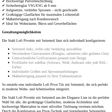
✔ Hochwertige Pulverbeschichtung
✔ Sicherheitsglas VSG/ESG ab 6 mm
✔ Aufgesetzte, verklebte Sprossen – nicht geschraubt
✔ Großzügige Glasflächen für maximalen Lichteinfall
✔ Maßanfertigung nach Kundenwunsch
✔ Ideal für Wohnräume, Büros und Gewerbeflächen
Gestaltungsmöglichkeiten
Die Stahl Loft Pivottür mit Seitenteil lässt sich individuell konfigurieren:
Seitenteil links, rechts oder beidseitig auswählbar
Verschiedene Glasvarianten (Klarglas, satiniertes oder getöntes Glas)
Unterschiedliche Griffvarianten passend zum Design
Profilfarbe frei wählbar (Schwarz, Weiß, Anthrazit oder jede RAL-
Farbe)
Individuelle Größen und Sprossenaufteilungen
Maßanfertigung passend zu Ihrer Einbausituation
So entsteht eine individuelle Loft Pivot Tür mit Seitenteil, die sich perfekt
in moderne Wohn- und Arbeitswelten integriert.
Die Stahl Loft Pivottür mit Seitenteil aus der Elegance Line ist die perfekte
Wahl für alle, die großzügige Glasflächen, moderne Architektur und
hochwertige Materialien in einer stilvollen Türlösung vereinen möchten.
Durch die Kombination aus Pivot-Technik und feststehenden Seitenteilen