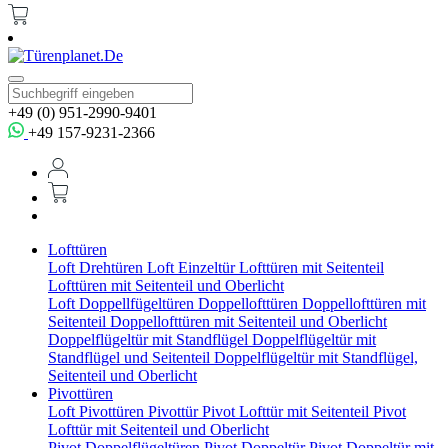
+49 (0) 951-2990-9401
+49 157-9231-2366
Lofttüren
Loft Drehtüren
Loft Einzeltür
Lofttüren mit Seitenteil
Lofttüren mit Seitenteil und Oberlicht
Loft Doppellfügeltüren
Doppellofttüren
Doppellofttüren mit
Seitenteil
Doppellofttüren mit Seitenteil und Oberlicht
Doppelflügeltür mit Standflügel
Doppelflügeltür mit
Standflügel und Seitenteil
Doppelflügeltür mit Standflügel,
Seitenteil und Oberlicht
Pivottüren
Loft Pivottüren
Pivottür
Pivot Lofttür mit Seitenteil
Pivot
Lofttür mit Seitenteil und Oberlicht
Pivot Doppelflügeltüren
Pivot Doppeltür
Pivot Doppeltür mit