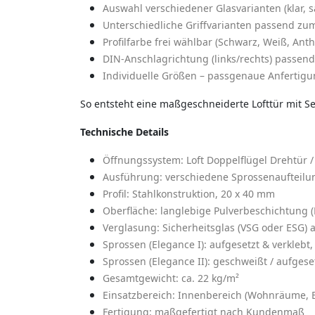
Auswahl verschiedener Glasvarianten (klar, sa
Unterschiedliche Griffvarianten passend zu
Profilfarbe frei wählbar (Schwarz, Weiß, An
DIN-Anschlagrichtung (links/rechts) passend
Individuelle Größen – passgenaue Anfertig
So entsteht eine maßgeschneiderte Lofttür mit Sei
Technische Details
Öffnungssystem: Loft Doppelflügel Drehtür / 
Ausführung: verschiedene Sprossenaufteilu
Profil: Stahlkonstruktion, 20 x 40 mm
Oberfläche: langlebige Pulverbeschichtung (
Verglasung: Sicherheitsglas (VSG oder ESG)
Sprossen (Elegance I): aufgesetzt & verklebt
Sprossen (Elegance II): geschweißt / aufgese
Gesamtgewicht: ca. 22 kg/m²
Einsatzbereich: Innenbereich (Wohnräume, 
Fertigung: maßgefertigt nach Kundenmaß