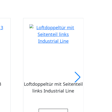
nteil
Loft Doppeltür mit
Lo
e
Seitenteilen und Oberlicht
Sei
Industrial Line
Oberl