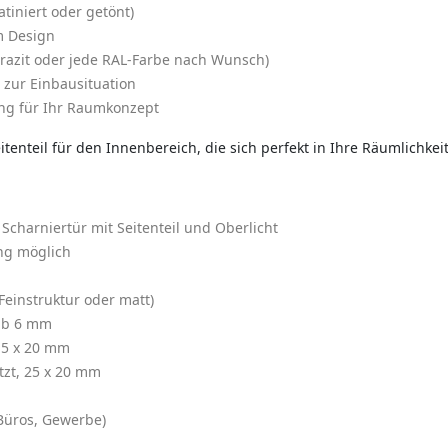
tiniert oder getönt)
m Design
thrazit oder jede RAL-Farbe nach Wunsch)
 zur Einbausituation
ung für Ihr Raumkonzept
tenteil für den Innenbereich, die sich perfekt in Ihre Räumlichkeit
Scharniertür mit Seitenteil und Oberlicht
ng möglich
Feinstruktur oder matt)
 ab 6 mm
, 5 x 20 mm
tzt, 25 x 20 mm
Büros, Gewerbe)