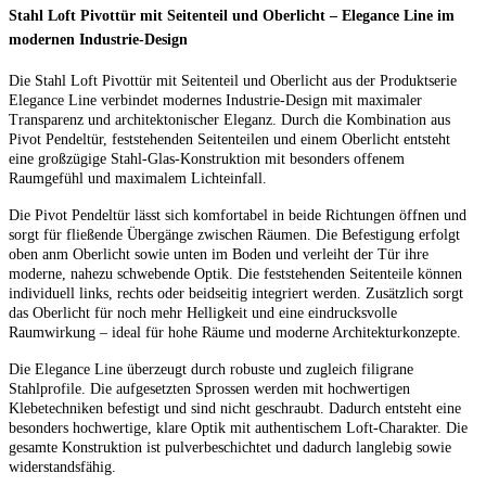
Stahl Loft Pivottür mit Seitenteil und Oberlicht – Elegance Line im
modernen Industrie-Design
Die Stahl Loft Pivottür mit Seitenteil und Oberlicht aus der Produktserie
Elegance Line verbindet modernes Industrie-Design mit maximaler
Transparenz und architektonischer Eleganz. Durch die Kombination aus
Pivot Pendeltür, feststehenden Seitenteilen und einem Oberlicht entsteht
eine großzügige Stahl-Glas-Konstruktion mit besonders offenem
Raumgefühl und maximalem Lichteinfall.
Die Pivot Pendeltür lässt sich komfortabel in beide Richtungen öffnen und
sorgt für fließende Übergänge zwischen Räumen. Die Befestigung erfolgt
oben anm Oberlicht sowie unten im Boden und verleiht der Tür ihre
moderne, nahezu schwebende Optik. Die feststehenden Seitenteile können
individuell links, rechts oder beidseitig integriert werden. Zusätzlich sorgt
das Oberlicht für noch mehr Helligkeit und eine eindrucksvolle
Raumwirkung – ideal für hohe Räume und moderne Architekturkonzepte.
Die Elegance Line überzeugt durch robuste und zugleich filigrane
Stahlprofile. Die aufgesetzten Sprossen werden mit hochwertigen
Klebetechniken befestigt und sind nicht geschraubt. Dadurch entsteht eine
besonders hochwertige, klare Optik mit authentischem Loft-Charakter. Die
gesamte Konstruktion ist pulverbeschichtet und dadurch langlebig sowie
widerstandsfähig.