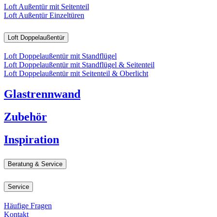
Loft Außentür mit Seitenteil
Loft Außentür Einzeltüren
Loft Doppelaußentür
Loft Doppelaußentür mit Standflügel
Loft Doppelaußentür mit Standflügel & Seitenteil
Loft Doppelaußentür mit Seitenteil & Oberlicht
Glastrennwand
Zubehör
Inspiration
Beratung & Service
Service
Häufige Fragen
Kontakt