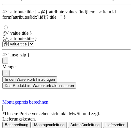
@{ attribute.title }
- @{ attribute.values.find(item => item.id ==
form[attributes[idx].id])?.title || '' }
@{ value.title }
@{ attribute.title }
@{ msg_zip }
-
Menge:
+
In den Warenkorb hinzufügen
Das Produkt im Warenkorb aktualisieren
Montagepreis berechnen
*
Unsere Preise verstehen sich inkl. MwSt. und zzgl.
Lieferungskosten.
Beschreibung
Montageanleitung
Aufmaßanleitung
Lieferzeiten